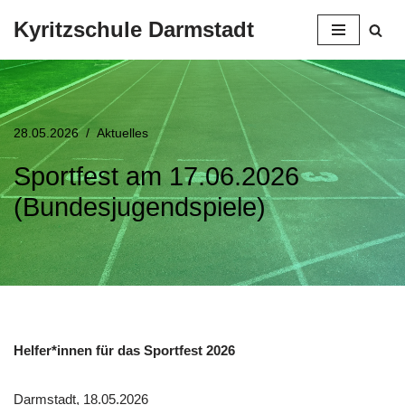
Kyritzschule Darmstadt
Zum
Inhalt
springen
28.05.2026
Aktuelles
Sportfest am 17.06.2026
(Bundesjugendspiele)
Helfer*innen für das Sportfest 2026
Darmstadt, 18.05.2026