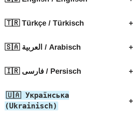
🇹🇷 Türkçe / Türkisch
+
🇸🇦 العربية / Arabisch
+
🇮🇷 فارسی / Persisch
+
🇺🇦 Українська
+
(Ukrainisch)